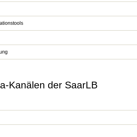
ationstools
rung
ia-Kanälen der SaarLB