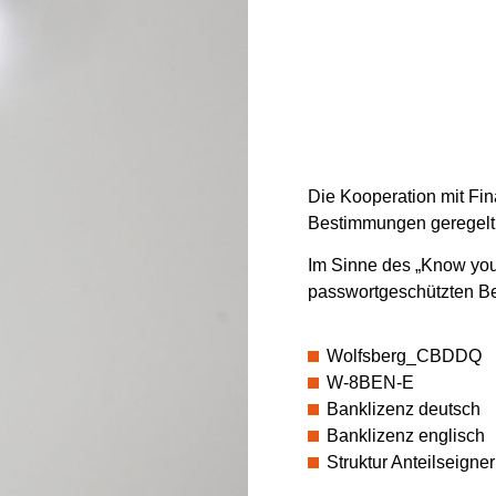
Die Kooperation mit Fina
Bestimmungen geregelt
Im Sinne des „Know you
passwortgeschützten B
Wolfsberg_CBDDQ
W-8BEN-E
Banklizenz deutsch
Banklizenz englisch
Struktur Anteilseigner