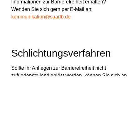
Informationen zur Barrierefreiheit erhalten?
Wenden Sie sich gern per E-Mail an:
kommunikation@saarlb.de
Schlichtungsverfahren
Sollte Ihr Anliegen zur Barrierefreiheit nicht
zufriedenstellend gelöst werden, können Sie sich an
die Schlichtungsstelle nach § 16 BGG wenden.
Diese vermittelt in Konflikten zwischen Menschen mit
Behinderungen und öffentlichen Stellen des Bundes
– außergerichtlich und kostenlos.
Mehr Informationen sowie die Möglichkeit zur
Antragstellung finden Sie unter:
www.schlichtungsstelle-bgg.de
Kontakt:
info@schlichtungsstelle-bgg.de