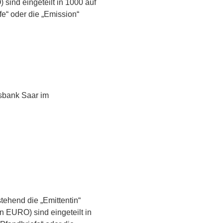
ind eingeteilt in 1000 auf
e“ oder die „Emission“
sbank Saar im
ehend die „Emittentin“
 EURO) sind eingeteilt in