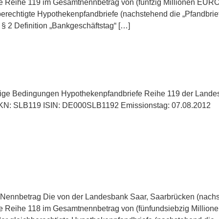
Reihe 119 im Gesamtnennbetrag von (fünfzig Millionen EURO) s
berechtigte Hypothekenpfandbriefe (nachstehend die „Pfandbrief
 2 Definition „Bankgeschäftstag“ […]
ige Bedingungen Hypothekenpfandbriefe Reihe 119 der Lande
N: SLB119 ISIN: DE000SLB1192 Emissionstag: 07.08.2012
1 Nennbetrag Die von der Landesbank Saar, Saarbrücken (nachst
Reihe 118 im Gesamtnennbetrag von (fünfundsiebzig Millionen