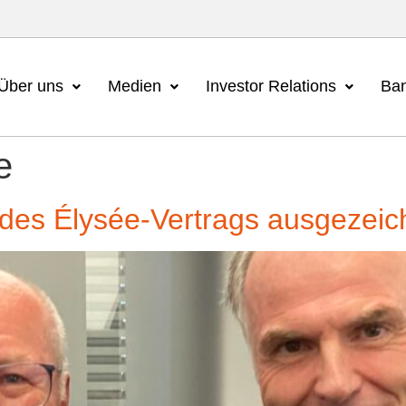
Über uns
Medien
Investor Relations
Ban
e
 des Élysée-Vertrags ausgezeic