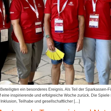
Beteiligten ein besonderes Ereignis. Als Teil der Sparkassen-F
f eine inspirierende und erfolgreiche Woche zurück. Die Spiele 
Inklusion, Teilhabe und gesellschaftlicher […]