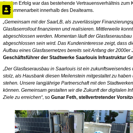
für den Erfolg war das bestehende Vertrauensverhältnis zum
Zusammenarbeit innerhalb des Dealteams.
„Gemeinsam mit der SaarLB, als zuverlässiger Finanzierungs
Glasfaserrollout finanzieren und realisieren. Mittlerweile kon
abgeschlossen werden. Momentan läuft der Glasfaserausbau i
abgeschlossen sein wird. Das Kundeninteresse zeigt, dass di
Aufbau eines Glasfasernetzes bereits seit Anfang der 2000er 
Geschäftsführer der Stadtwerke Saarlouis Infrastruktur 
„Der Glasfaserausbau in Saarlouis ist ein zukunftsweisendes 
stolz, als Hausbank diesen Meilenstein mitgestaltet zu haben 
stehen. Unsere langjährige Partnerschaft mit den Stadtwerke
können. Gemeinsam gestalten wir die Zukunft der digitalen Inf
Ziele zu erreichen“
, so
Gunar Feth, stellvertretender Vorsi