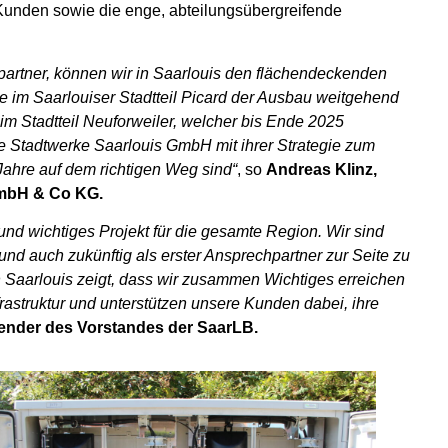
 Kunden sowie die enge, abteilungsübergreifende
partner, können wir in Saarlouis den flächendeckenden
nte im Saarlouiser Stadtteil Picard der Ausbau weitgehend
m Stadtteil Neuforweiler, welcher bis Ende 2025
e Stadtwerke Saarlouis GmbH mit ihrer Strategie zum
Jahre auf dem richtigen Weg sind“
, so
Andreas Klinz,
GmbH & Co KG.
und wichtiges Projekt für die gesamte Region. Wir sind
und auch zukünftig als erster Ansprechpartner zur Seite zu
n Saarlouis zeigt, dass wir zusammen Wichtiges erreichen
rastruktur und unterstützen unsere Kunden dabei, ihre
tzender des Vorstandes der SaarLB.