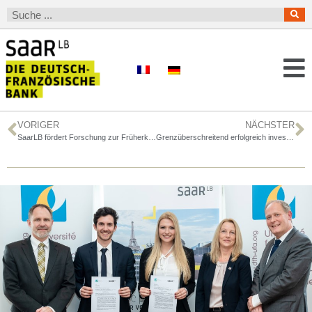
VORIGER
NÄCHSTER
SaarLB fördert Forschung zur Früherkennung von Parkinson – Interregionaler Wissenschaftspreis vergeben
Grenzüberschreitend erfolgreich investieren: Pôle Franco-Allemand gestartet – eine Initiative der SaarLB