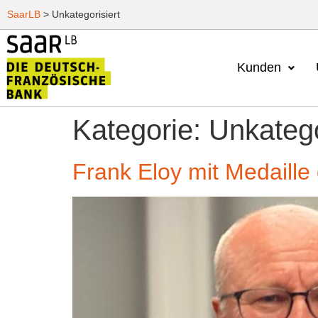
SaarLB
>
Unkategorisiert
Kunden
Kategorie:
Unkatego
Frank Eloy mit Medaille