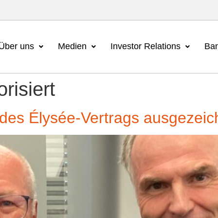
Über uns
Medien
Investor Relations
Ban
risiert
 des Élysée-Vertrags ausgezeic