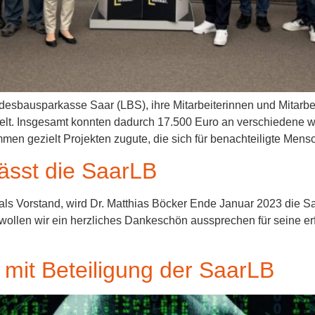
sbausparkasse Saar (LBS), ihre Mitarbeiterinnen und Mitarbeit
t. Insgesamt konnten dadurch 17.500 Euro an verschiedene wo
n gezielt Projekten zugute, die sich für benachteiligte Mens
lässt die SaarLB
als Vorstand, wird Dr. Matthias Böcker Ende Januar 2023 die Saa
wollen wir ein herzliches Dankeschön aussprechen für seine erfol
mit Beteiligung der SaarLB