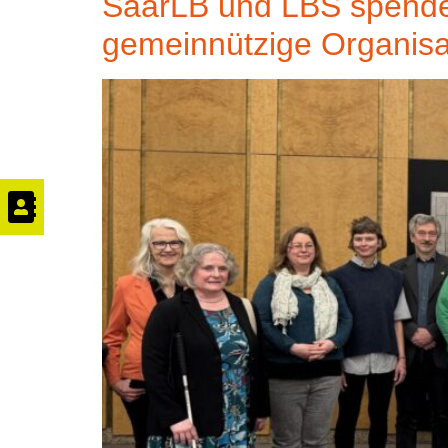
SaarLB und LBS spende
gemeinnützige Organisa